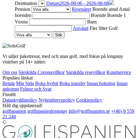
Destination
Datum
2026-08-06 - 2026-08-08
Pension
Resenärer
Boende antal
Antal
boenden
Boende
Boende 1
Vuxna
Barn
Använd
Fler filter
Golf
Sök
Vi säljer paketresor, med och utan golf, med fokus på longstay
vistelser på 14+ nätter.
Om oss
Särskilda Coronavillkor
Särskilda resevillkor
Kundservice
Populära länkar
Betala
Min Sida
Boka hyrbil
Boka transfer
Innan bokning
Innan
ankomst
Frågor och Svar
Finstilt
Dataskyddspolicy
Nyhetsbrevspolicy
Cookiepolicy
Håll dig uppdaterad!
golfispanien
golfispanienlongstay
info@golfispanien.se
+(46) 8 559
21 240
©