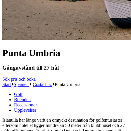
Punta Umbria
Gångavstånd till 27 hål
Sök pris och boka
Start
Spanien
Costa Luz
Punta Umbria
Golf
Boenden
Recensioner
Upplevelser
Islantilla har länge varit en omtyckt destination för golfentusiaster
eftersom hotellet ligger mindre än 50 meter från klubbhuset och 27-
hålsanläggningen är rolig, omväxlande och lagom utmanande att