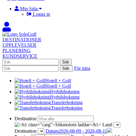
Min Sida
Logga in
DESTINATIONER
UPPLEVELSER
PLANERING
KUNDSERVICE
För nära
Hotell + Golf
Hotell + Golf
Hyrbilsbokning
Hyrbilsbokning
Transferbokning
Transferbokning
Destination
Land
Destination
Datum
2026-08-09 - 2026-08-11