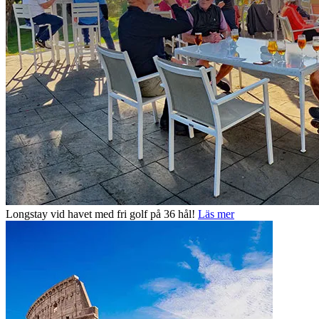
Longstay vid havet med fri golf på 36 hål!
Läs mer