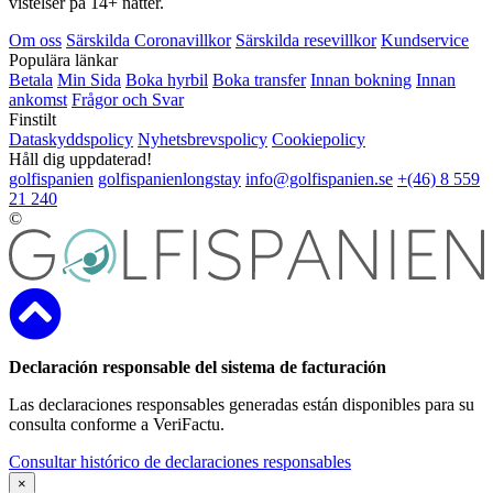
vistelser på 14+ nätter.
Om oss
Särskilda Coronavillkor
Särskilda resevillkor
Kundservice
Populära länkar
Betala
Min Sida
Boka hyrbil
Boka transfer
Innan bokning
Innan
ankomst
Frågor och Svar
Finstilt
Dataskyddspolicy
Nyhetsbrevspolicy
Cookiepolicy
Håll dig uppdaterad!
golfispanien
golfispanienlongstay
info@golfispanien.se
+(46) 8 559
21 240
©
Declaración responsable del sistema de facturación
Las declaraciones responsables generadas están disponibles para su
consulta conforme a VeriFactu.
Consultar histórico de declaraciones responsables
×