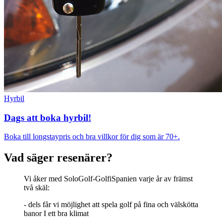
Hyrbil
Dags att boka hyrbil!
Boka till longstaypris och bra villkor för dig som är 70+.
Vad säger resenärer?
Vi åker med SoloGolf-GolfiSpanien varje år av främst
två skäl:
- dels får vi möjlighet att spela golf på fina och välskötta
banor I ett bra klimat