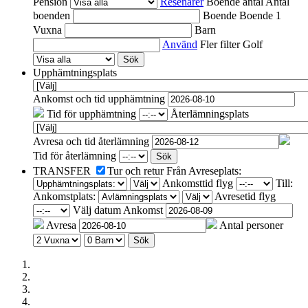
Pension
Resenärer
Boende antal
Antal
boenden
Boende
Boende 1
Vuxna
Barn
Använd
Fler filter
Golf
Sök
Upphämtningsplats
Ankomst och tid upphämtning
Tid för upphämtning
Återlämningsplats
Avresa och tid återlämning
Tid för återlämning
Sök
TRANSFER
Tur och retur
Från
Avreseplats:
Ankomsttid flyg
Till:
Ankomstplats:
Avresetid flyg
Välj datum
Ankomst
Avresa
Antal personer
Sök