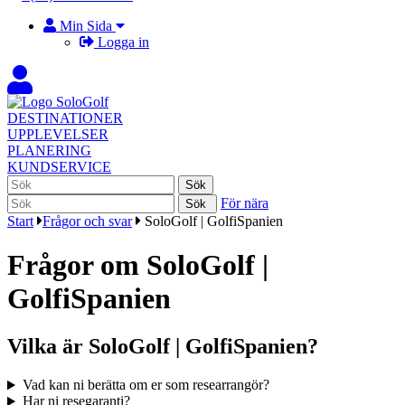
Min Sida
Logga in
DESTINATIONER
UPPLEVELSER
PLANERING
KUNDSERVICE
För nära
Start
Frågor och svar
SoloGolf | GolfiSpanien
Frågor om SoloGolf |
GolfiSpanien
Vilka är SoloGolf | GolfiSpanien?
Vad kan ni berätta om er som researrangör?
Har ni resegaranti?