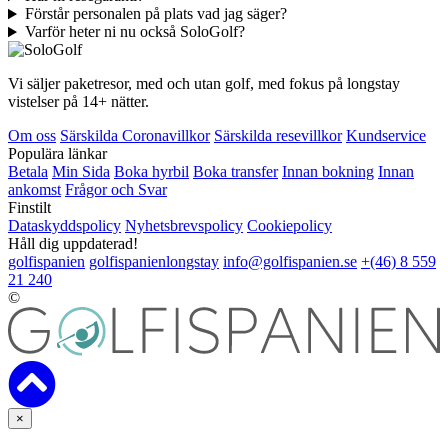
Förstår personalen på plats vad jag säger?
Varför heter ni nu också SoloGolf?
Vi säljer paketresor, med och utan golf, med fokus på longstay
vistelser på 14+ nätter.
Om oss
Särskilda Coronavillkor
Särskilda resevillkor
Kundservice
Populära länkar
Betala
Min Sida
Boka hyrbil
Boka transfer
Innan bokning
Innan
ankomst
Frågor och Svar
Finstilt
Dataskyddspolicy
Nyhetsbrevspolicy
Cookiepolicy
Håll dig uppdaterad!
golfispanien
golfispanienlongstay
info@golfispanien.se
+(46) 8 559
21 240
©
×