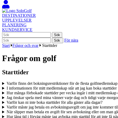
DESTINATIONER
UPPLEVELSER
PLANERING
KUNDSERVICE
För nära
Start
Frågor och svar
Starttider
Frågor om golf
Starttider
Varför finns det bokningsrestriktioner för de flesta golfmedlemskap 
I informationen för mitt medlemskap står att jag kan boka starttid
Hur många förbokade starttider per vecka ingår i mitt medlemskap el
Jag önskar spela med mina vänner varje dag och tidigt varje morgo
Varför kan ni inte boka starttider för alla gäster alla dagar?
Varför måste jag betala en avbokningsavgift om jag inte kommer til
När slipper man betala en avgift för sen avbokning eller om man gl
Hur lång tid i förväg måste jag avboka min starttid för att inte få 