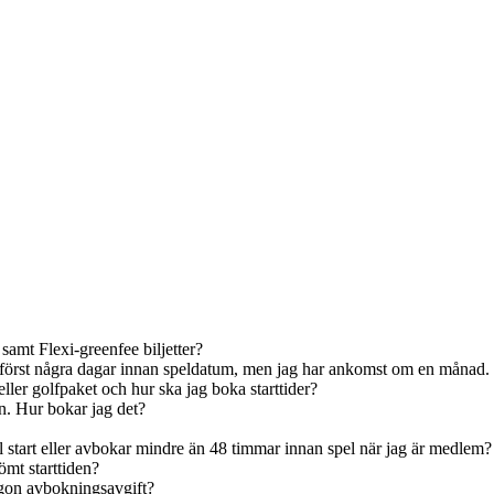
samt Flexi-greenfee biljetter?
er först några dagar innan speldatum, men jag har ankomst om en månad.
ler golfpaket och hur ska jag boka starttider?
n. Hur bokar jag det?
l start eller avbokar mindre än 48 timmar innan spel när jag är medlem?
ömt starttiden?
någon avbokningsavgift?