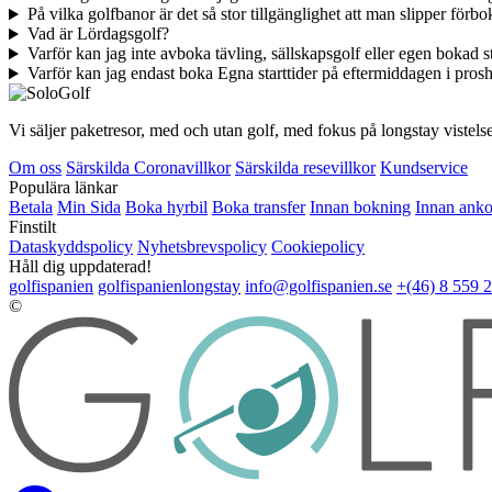
På vilka golfbanor är det så stor tillgänglighet att man slipper förbok
Vad är Lördagsgolf?
Varför kan jag inte avboka tävling, sällskapsgolf eller egen bokad s
Varför kan jag endast boka Egna starttider på eftermiddagen i pro
Vi säljer paketresor, med och utan golf, med fokus på longstay vistelse
Om oss
Särskilda Coronavillkor
Särskilda resevillkor
Kundservice
Populära länkar
Betala
Min Sida
Boka hyrbil
Boka transfer
Innan bokning
Innan ank
Finstilt
Dataskyddspolicy
Nyhetsbrevspolicy
Cookiepolicy
Håll dig uppdaterad!
golfispanien
golfispanienlongstay
info@golfispanien.se
+(46) 8 559 
©