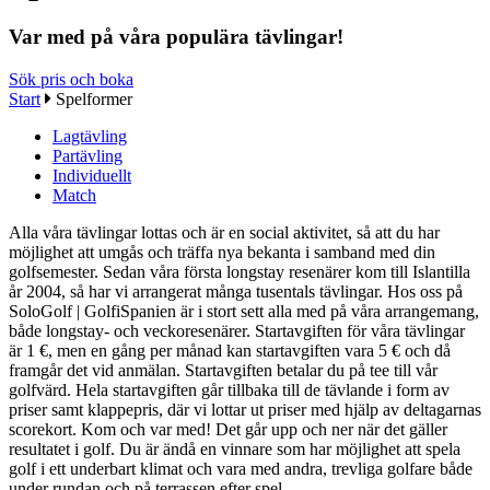
Var med på våra populära tävlingar!
Sök pris och boka
Start
Spelformer
Lagtävling
Partävling
Individuellt
Match
Alla våra tävlingar lottas och är en social aktivitet, så att du har
möjlighet att umgås och träffa nya bekanta i samband med din
golfsemester. Sedan våra första longstay resenärer kom till Islantilla
år 2004, så har vi arrangerat många tusentals tävlingar. Hos oss på
SoloGolf | GolfiSpanien är i stort sett alla med på våra arrangemang,
både longstay- och veckoresenärer. Startavgiften för våra tävlingar
är 1 €, men en gång per månad kan startavgiften vara 5 € och då
framgår det vid anmälan. Startavgiften betalar du på tee till vår
golfvärd. Hela startavgiften går tillbaka till de tävlande i form av
priser samt klappepris, där vi lottar ut priser med hjälp av deltagarnas
scorekort. Kom och var med! Det går upp och ner när det gäller
resultatet i golf. Du är ändå en vinnare som har möjlighet att spela
golf i ett underbart klimat och vara med andra, trevliga golfare både
under rundan och på terrassen efter spel.