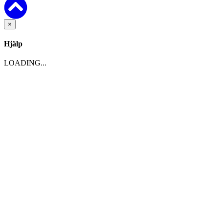
×
Hjälp
LOADING...