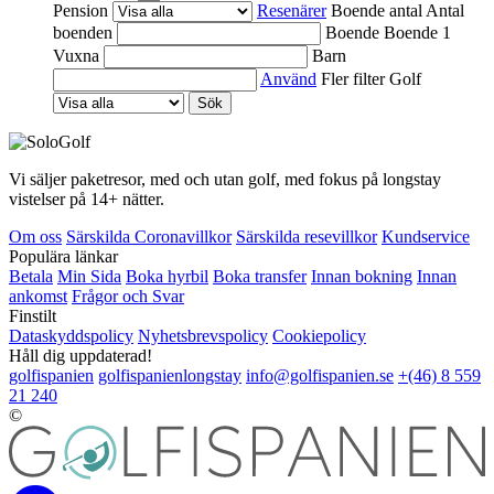
Pension
Resenärer
Boende antal
Antal
boenden
Boende
Boende 1
Vuxna
Barn
Använd
Fler filter
Golf
Sök
Vi säljer paketresor, med och utan golf, med fokus på longstay
vistelser på 14+ nätter.
Om oss
Särskilda Coronavillkor
Särskilda resevillkor
Kundservice
Populära länkar
Betala
Min Sida
Boka hyrbil
Boka transfer
Innan bokning
Innan
ankomst
Frågor och Svar
Finstilt
Dataskyddspolicy
Nyhetsbrevspolicy
Cookiepolicy
Håll dig uppdaterad!
golfispanien
golfispanienlongstay
info@golfispanien.se
+(46) 8 559
21 240
©