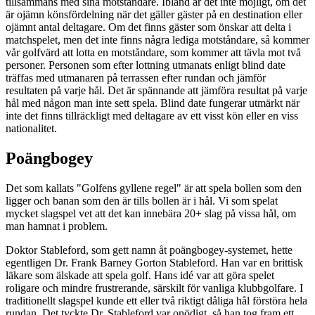
tillsammans med sina motståndare. Ibland är det inte möjligt, om det
är ojämn könsfördelning när det gäller gäster på en destination eller
ojämnt antal deltagare. Om det finns gäster som önskar att delta i
matchspelet, men det inte finns några lediga motståndare, så kommer
vår golfvärd att lotta en motståndare, som kommer att tävla mot två
personer. Personen som efter lottning utmanats enligt blind date
träffas med utmanaren på terrassen efter rundan och jämför
resultaten på varje hål. Det är spännande att jämföra resultat på varje
hål med någon man inte sett spela. Blind date fungerar utmärkt när
inte det finns tillräckligt med deltagare av ett visst kön eller en viss
nationalitet.
Poängbogey
Det som kallats "Golfens gyllene regel" är att spela bollen som den
ligger och banan som den är tills bollen är i hål. Vi som spelat
mycket slagspel vet att det kan innebära 20+ slag på vissa hål, om
man hamnat i problem.
Doktor Stableford, som gett namn åt poängbogey-systemet, hette
egentligen Dr. Frank Barney Gorton Stableford. Han var en brittisk
läkare som älskade att spela golf. Hans idé var att göra spelet
roligare och mindre frustrerande, särskilt för vanliga klubbgolfare. I
traditionellt slagspel kunde ett eller två riktigt dåliga hål förstöra hela
rundan. Det tyckte Dr. Stableford var onödigt, så han tog fram ett