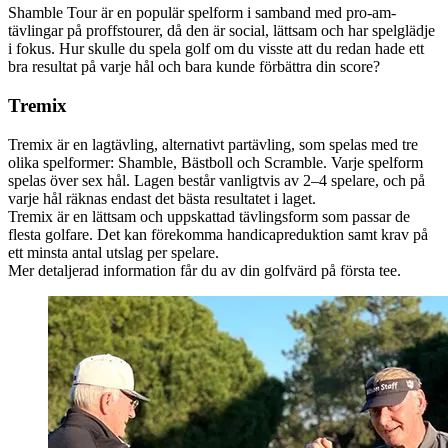
Shamble Tour är en populär spelform i samband med pro-am-
tävlingar på proffstourer, då den är social, lättsam och har spelglädje
i fokus. Hur skulle du spela golf om du visste att du redan hade ett
bra resultat på varje hål och bara kunde förbättra din score?
Tremix
Tremix är en lagtävling, alternativt partävling, som spelas med tre
olika spelformer: Shamble, Bästboll och Scramble. Varje spelform
spelas över sex hål. Lagen består vanligtvis av 2–4 spelare, och på
varje hål räknas endast det bästa resultatet i laget.
Tremix är en lättsam och uppskattad tävlingsform som passar de
flesta golfare. Det kan förekomma handicapreduktion samt krav på
ett minsta antal utslag per spelare.
Mer detaljerad information får du av din golfvärd på första tee.