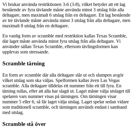
Vi brukar använda restriktionen 3-6 (3-8), vilket betyder att ett lag
bestående av fyra tävlande måste använda minst 3 utslag från alla
deltagare, men maximalt 6 utslag från en deltagare. Ett lag bestående
av tre tävlande måste använda minst 3 utslag från alla deltagare, men
maximalt 8 utslag från en deltagare.
En vanlig form av scramble med restriktion kallas Texas Scramble,
där laget måste använda minst fyra utslag från alla deltagare. Vi
använder sällan Texas Scramble, eftersom tävlingsformen kan
upplevas som stressande.
Scramble tärning
En form av scramble där alla deltagare slår ut och slumpen avgör
vilket utslag som ska väljas. Spelformen kallas även Las Vegas
scramble. Alla deltagare tilldelas ett nummer från ett till fyra. En
tärning rullas, efter att alla har slagit ut. Laget måste välja utslaget till
spelaren vars nummer visas på tärningen. Om tärningen visar
nummer 5 eller 6, så får laget välja utslag. Laget spelar sedan vidare
som traditionell scramble, och tärningen används endast i samband
med utslag.
Scramble stå över