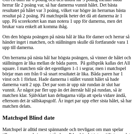
herrar får 2 poäng var, så har damerna vunnit hålet. Det bästa
resultatet på hålet var 3 poäng, vilket var högre än herrarnas bästa
resultat på 2 poäng. På matchspråk heter det då att damerna är 1
upp. På scorekortet kan man notera 1 upp för damerna, men det
brukar vara enkelt att komma ihåg.
Om den högsta poängen på nästa hål är lika för damer och herrar så
händer inget i matchen, och ställningen skulle då fortfarande vara 1
upp till damerna.
Om herrarna på nästa hål har högsta poängen, så vinner de hålet och
ställningen är lika mellan de båda paren. På golfspråk kallas det All
square. I matchen står det egentligen 1-1 i segrar, men i matchspel
börjar man om från 0 så snart resultatet är lika. Båda paren har 1
vinst och 1 förlust. Hade damerna i stället vunnit hålet så hade
damerna varit 2 upp. Det par som är upp när rundan är slut har
vunnit. Är något par fler upp än det återstår hål på rundan, så är
matchen klar. Självklart kan deltagarna välja att spela vidare ändå,
eftersom det är sällskapsgolf. Är inget par upp efter sista hålet, så har
matchen delats.
Matchspel Blind date
Matchspel är alltid mest spännande och trevligast om man spelar