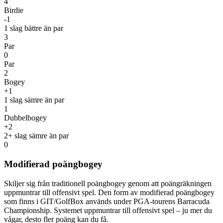
4
Birdie
-1
1 slag bättre än par
3
Par
0
Par
2
Bogey
+1
1 slag sämre än par
1
Dubbelbogey
+2
2+ slag sämre än par
0
Modifierad poängbogey
Skiljer sig från traditionell poängbogey genom att poängräkningen
uppmuntrar till offensivt spel. Den form av modifierad poängbogey
som finns i GIT/GolfBox används under PGA-tourens Barracuda
Championship. Systemet uppmuntrar till offensivt spel – ju mer du
vågar, desto fler poäng kan du få.