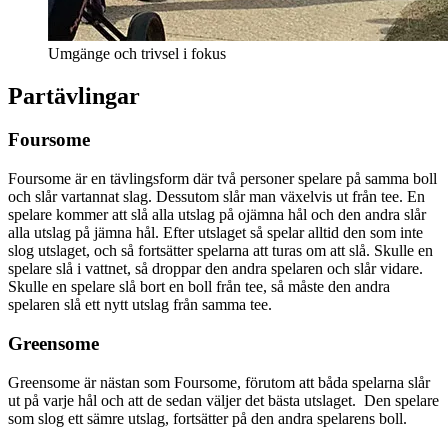
Umgänge och trivsel i fokus
Partävlingar
Foursome
Foursome är en tävlingsform där två personer spelare på samma boll
och slår vartannat slag. Dessutom slår man växelvis ut från tee. En
spelare kommer att slå alla utslag på ojämna hål och den andra slår
alla utslag på jämna hål. Efter utslaget så spelar alltid den som inte
slog utslaget, och så fortsätter spelarna att turas om att slå. Skulle en
spelare slå i vattnet, så droppar den andra spelaren och slår vidare.
Skulle en spelare slå bort en boll från tee, så måste den andra
spelaren slå ett nytt utslag från samma tee.
Greensome
Greensome är nästan som Foursome, förutom att båda spelarna slår
ut på varje hål och att de sedan väljer det bästa utslaget. Den spelare
som slog ett sämre utslag, fortsätter på den andra spelarens boll.