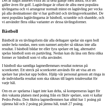
Det är något alldeles extra att få dela glädje med andra, och det
gäller även för golf. Lagtävlingar är oftast de allra mest populära
tävlingarna och vi arrangerar normalt minst en lagtävling per vecka
på alla destinationer där vi har golfvärd och tävlingsverksamhet. De
mest populära lagtävlingarna är bästboll, scramble och shamble, och
vi använder flera olika varianter av dessa tävlingsformer.
Bästboll
Bästboll är en tävlingsform där alla deltagare spelar sin egen boll
under hela rundan, men som namnet antyder så räknas inte alla
resultat. I bästboll bildar tre eller fyra spelare ett lag, alternativt
spelas bästboll som en partävling. Nedan kan du läsa om flera olika
former av bästboll som vi ofta använder.
I bästboll ska samtliga lagmedlemmars resultat noteras på
scorekortet. Ett streck på scorekortet används för att visa att en
spelare har plockat upp bollen. Hjälp vår personal genom att ringa in
de individuella resultat som ska räknas till lagets totalresultat för
varje hål.
Om en av spelarna i laget inte kan delta, så kompenseras laget för
den vakanta platsen med poäng från en fiktiv spelare, som vi kallar
Pedro-Pedra. Den fiktiva lagmedlemmen har alltid har 1 poäng på
ojämna hål och 2 poäng på jämna hål, totalt 27 poäng.