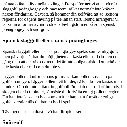
många olika individuella tävlingar. De spelformer vi använder är
slaggolf, poängbogey och maxscore, vilket normalt inte kräver
någon förklaring. Oavsett, så kommer din golfvärd att gå igenom
reglerna för dagens tävling på tee innan start. Ibland arrangerar vi
lättsamma former av individuella tävlingsformer, så som spansk
poängbogey och snörgolf.
Spansk slaggolf eller spansk poängbogey
Spansk slaggolf eller spansk poängbogey spelas som vanlig golf,
men på varje hål har du möjligheten att kasta eller rulla bollen en
gång utan att det räknas, men det är inte obligatoriskt. Du behöver
inte kasta eller rulla om du inte vill.
Ligger bollen utanför banans gräns, så kan bollen kastas in på
golfbanan igen. Ligger bollen i ett hinder, så kan bollen kastas ut ur
hindret. Om du inte hittar din golfboll för att den är out of bounds, i
skogen eller i ett hinder, så måste du fortsätta enligt golfens regler.
Du kan inte kasta en boll som du inte har, utan fortsätter enligt
golfens regler tills du har en boll i spel.
Tävlingen spelas oftast i två handicapklasser.
Snörgolf