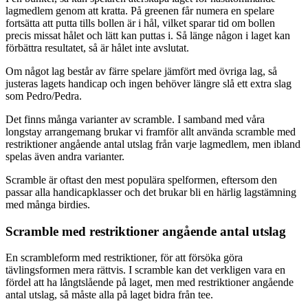
lagmedlem genom att kratta. På greenen får numera en spelare
fortsätta att putta tills bollen är i hål, vilket sparar tid om bollen
precis missat hålet och lätt kan puttas i. Så länge någon i laget kan
förbättra resultatet, så är hålet inte avslutat.
Om något lag består av färre spelare jämfört med övriga lag, så
justeras lagets handicap och ingen behöver längre slå ett extra slag
som Pedro/Pedra.
Det finns många varianter av scramble. I samband med våra
longstay arrangemang brukar vi framför allt använda scramble med
restriktioner angående antal utslag från varje lagmedlem, men ibland
spelas även andra varianter.
Scramble är oftast den mest populära spelformen, eftersom den
passar alla handicapklasser och det brukar bli en härlig lagstämning
med många birdies.
Scramble med restriktioner angående antal utslag
En scrambleform med restriktioner, för att försöka göra
tävlingsformen mera rättvis. I scramble kan det verkligen vara en
fördel att ha långtslående på laget, men med restriktioner angående
antal utslag, så måste alla på laget bidra från tee.