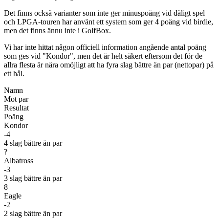
Det finns också varianter som inte ger minuspoäng vid dåligt spel
och LPGA-touren har använt ett system som ger 4 poäng vid birdie,
men det finns ännu inte i GolfBox.
Vi har inte hittat någon officiell information angående antal poäng
som ges vid "Kondor", men det är helt säkert eftersom det för de
allra flesta är nära omöjligt att ha fyra slag bättre än par (nettopar) på
ett hål.
Namn
Mot par
Resultat
Poäng
Kondor
-4
4 slag bättre än par
?
Albatross
-3
3 slag bättre än par
8
Eagle
-2
2 slag bättre än par