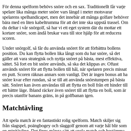
För denna spelform behövs snöre och en sax. Traditionellt får varje
spelare lika många meter snöre vars längd i meter motsvarar
spelarens spelhandicapet, men det innebär att många golfare behöver
bära med en liten kabeltrumma för att det inte ska uppstå trassel. Om
du deltar i vår snörgolf, så har vi ett eget system där du mottar ett
kortare snöre, som ändå brukar vara till stor hjälp för att reducera
scoren.
Under snörgolf, så får du använda snöret för att förbättra bollens
position. Du kan flytta bollen lika långt som du har snöre, så det
gäller att vara strategisk och nyttja snöret på bästa, mest effektiva,
sättet. Så fort en bit snöre används, så ska det klippas av. Oftast
används snöret för att flytta bollen till hål, när spelaren precis missat
en putt. Scoren räknas annars som vanligt. Det är ingen bonus att ha
snöre kvar efter rundan, så se till att använda snörstumpen på bästa
sätt. Snöret kan även användas till att flytta en boll från ett hinder till
ett bättre läge. Ibland räcker även snöret till att flytta en boll, som är
precis utanför banans gräns, in på golfbanan igen.
Matchtävling
Att spela match är en fantastiskt rolig spelform. Match skiljer sig
från slagspel, poängbogey och slaggolf genom att varje hål blir som
en minitävling. Det finns många sätt att spela match och bestämma