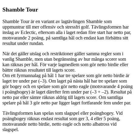
Shamble Tour
Shamble Tour är en variant av lagtävlingen Shamble som
uppmuntrar till mer offensiv och stressfri golf. Tävlingsformen har
inslag av Eclectic, eftersom alla i laget redan före start har netto par,
motsvarande 2 poäng, på samtliga hål och endast kan förbättra sitt
resultat under rundan.
När det gäller utslag och restriktioner gäller samma regler som i
vanlig Shamble, men utan begränsning av hur många scorer som
kan räknas per hål. För varje lagmedlem som gör netto birdie eller
bättre räknas resultatet till lagets score.
Om ett fyrmannalag på hål 1 har tre spelare som gör netto birdie är
laget tre under par (–3). Om laget på nästa hål har tre spelare som
gör bogey och en spelare som gör netto eagle (motsvarande 4 poäng
i poängbogey) är laget därefter fem under par (–3 + –2). Resultat på
netto par eller sämre räknas aldrig till lagets score. Om samtliga
spelare på hål 3 gör netto par ligger laget fortfarande fem under par.
Tävlingsformen kan spelas som slagspel eller poängbogey. Vid
poängbogey räknas endast resultat som ger 3, 4 eller 5 poäng,
motsvarande netto birdie, netto eagle och netto albatross vid
slagspel.