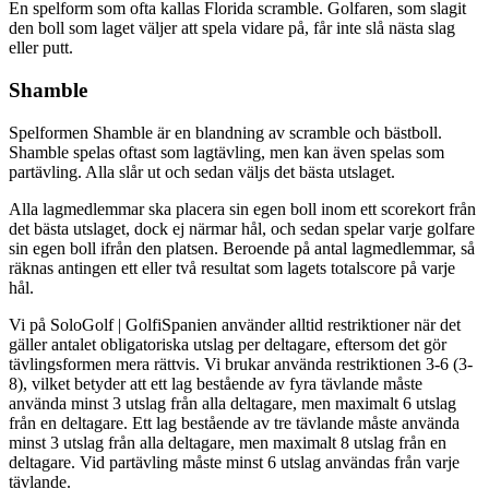
En spelform som ofta kallas Florida scramble. Golfaren, som slagit
den boll som laget väljer att spela vidare på, får inte slå nästa slag
eller putt.
Shamble
Spelformen Shamble är en blandning av scramble och bästboll.
Shamble spelas oftast som lagtävling, men kan även spelas som
partävling. Alla slår ut och sedan väljs det bästa utslaget.
Alla lagmedlemmar ska placera sin egen boll inom ett scorekort från
det bästa utslaget, dock ej närmar hål, och sedan spelar varje golfare
sin egen boll ifrån den platsen. Beroende på antal lagmedlemmar, så
räknas antingen ett eller två resultat som lagets totalscore på varje
hål.
Vi på SoloGolf | GolfiSpanien använder alltid restriktioner när det
gäller antalet obligatoriska utslag per deltagare, eftersom det gör
tävlingsformen mera rättvis. Vi brukar använda restriktionen 3-6 (3-
8), vilket betyder att ett lag bestående av fyra tävlande måste
använda minst 3 utslag från alla deltagare, men maximalt 6 utslag
från en deltagare. Ett lag bestående av tre tävlande måste använda
minst 3 utslag från alla deltagare, men maximalt 8 utslag från en
deltagare. Vid partävling måste minst 6 utslag användas från varje
tävlande.