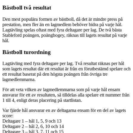
Bästboll två resultat
Den mest populära formen av bästboll, då det är mindre press på
prestation, men fler än en lagmedlem behöver bidra på varje hål.
Lagtävling spelas oftast med fyra deltagare per lag. De två bästa
Stableford poängen, poängbogey, räknas till lagets resultat på varje
hål.
Bästboll turordning
Lagtävling med fyra deltagare per lag. Två resultat räknas per hål
som lagets resultat där ett resultat är från en förutbestämd spelare och
ett resultat baserat på den högsta poängen från övriga tre
lagmedlemmarna.
För att veta vilken av lagmedlemmarna som på varje hål ensam
ansvarar för ett av resultaten, så tilldelas alla spelare ett nummer från
1 till 4, enligt deras placering på startlistan.
Var fjärde hål ansvarar en av deltagarna ensam för en del av lagets
score:
Deltagare 1 – hål 1, 5, 9 och 13
Deltagare 2 – hål 2, 6, 10 och 14
Deltagare 3 – hål 3, 7, 11 och 15