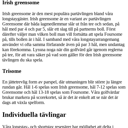
Irish greensome
Irish greensome är den mest populära partävlingen bland våra
longstaygäster. Irish greensome är en variant av partävlingen
Greensome där båda lagmedlemmar slår ut från tee och sedan, på
hål med par 4 och par 5, slår ett slag till på partnerns boll. Först
därefter väljer man vilken boll man vill fortsätta att spela Foursome
på, tills bollen är i hål. I samband med våra longstayarrangemang
använder vi ofta samma förfarande även på par 3 hål, men undantag
kan förekomma. Lyssna noga när din golfvärd går igenom reglerna
på tee, för att vara säker på vad som gäller för den Irish greensome
tävlingen du ska spela.
Trisome
En jättetrevlig form av parspel, där utmaningen blir större ju längre
rundan går. Hål 1-6 spelas som Irish greensome, hål 7-12 spelas som
Greensome och hål 13-18 spelas som Foursome. Våra golfvärdar
brukar markera på scorekortet, så är det är enkelt att se när det är
dags att växla spelform.
Individuella tävlingar
Våra longstay- och shortstay resenärer har möjlighet att delta i