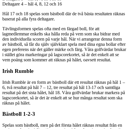
Deltagare 4 – hål 4, 8, 12 och 16
Hål 17 och 18 spelas som bästboll där de två bästa resultaten räknas
baserat på alla fyra deltagare.
Tävlingsformen spelas ofta med en färgad boll, för att
lagmedlemmar enkelts ska hålla reda på vem som ska bidrar med
den individuella scoren på varje hål. När vi arrangerar denna form
av bästboll, så får du själv självklart spela med dina egna bollar efter
egen preferens när det gäller märke och färg. Våra golfvärdar brukar
i stället göra markeringar på lagscorekortet, så är det enkelt att se
vem poäng som kommer att räknas på hålet, oavsett resultat.
Irish Rumble
Irish Rumble är en form av bästboll där ett resultat räknas på hål 1 –
6, två resultat på hål 7 – 12, tre resultat på hål 13-17 och samtliga
resultat på det sista hålet, hål 18. Våra golfvärdar brukar markera på
lagscorekortet, så är det är enkelt att se hur många resultat som ska
räknas på hålet.
Bästboll 1-2-3
Spelas som bästboll, men på det första hålet räknas resultat från en