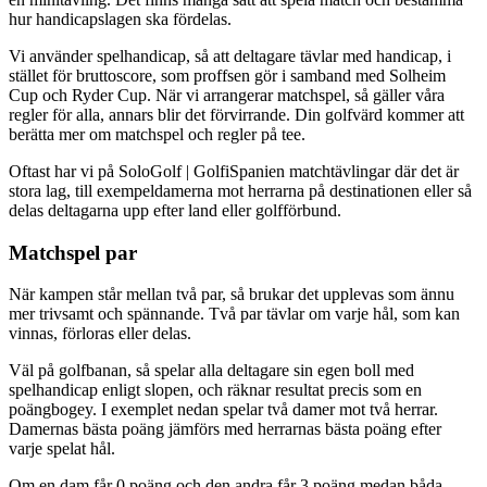
hur handicapslagen ska fördelas.
Vi använder spelhandicap, så att deltagare tävlar med handicap, i
stället för bruttoscore, som proffsen gör i samband med Solheim
Cup och Ryder Cup. När vi arrangerar matchspel, så gäller våra
regler för alla, annars blir det förvirrande. Din golfvärd kommer att
berätta mer om matchspel och regler på tee.
Oftast har vi på SoloGolf | GolfiSpanien matchtävlingar där det är
stora lag, till exempeldamerna mot herrarna på destinationen eller så
delas deltagarna upp efter land eller golfförbund.
Matchspel par
När kampen står mellan två par, så brukar det upplevas som ännu
mer trivsamt och spännande. Två par tävlar om varje hål, som kan
vinnas, förloras eller delas.
Väl på golfbanan, så spelar alla deltagare sin egen boll med
spelhandicap enligt slopen, och räknar resultat precis som en
poängbogey. I exemplet nedan spelar två damer mot två herrar.
Damernas bästa poäng jämförs med herrarnas bästa poäng efter
varje spelat hål.
Om en dam får 0 poäng och den andra får 3 poäng medan båda