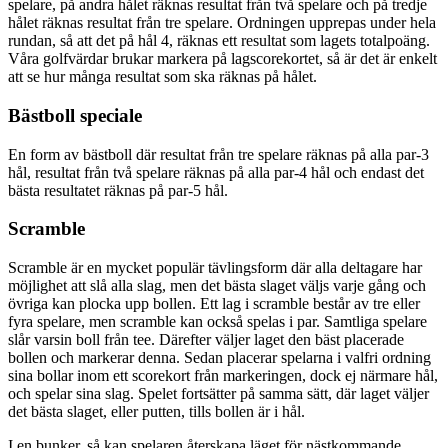
spelare, på andra hålet räknas resultat från två spelare och på tredje
hålet räknas resultat från tre spelare. Ordningen upprepas under hela
rundan, så att det på hål 4, räknas ett resultat som lagets totalpoäng.
Våra golfvärdar brukar markera på lagscorekortet, så är det är enkelt
att se hur många resultat som ska räknas på hålet.
Bästboll speciale
En form av bästboll där resultat från tre spelare räknas på alla par-3
hål, resultat från två spelare räknas på alla par-4 hål och endast det
bästa resultatet räknas på par-5 hål.
Scramble
Scramble är en mycket populär tävlingsform där alla deltagare har
möjlighet att slå alla slag, men det bästa slaget väljs varje gång och
övriga kan plocka upp bollen. Ett lag i scramble består av tre eller
fyra spelare, men scramble kan också spelas i par. Samtliga spelare
slår varsin boll från tee. Därefter väljer laget den bäst placerade
bollen och markerar denna. Sedan placerar spelarna i valfri ordning
sina bollar inom ett scorekort från markeringen, dock ej närmare hål,
och spelar sina slag. Spelet fortsätter på samma sätt, där laget väljer
det bästa slaget, eller putten, tills bollen är i hål.
I en bunker, så kan spelaren återskapa läget för nästkommande