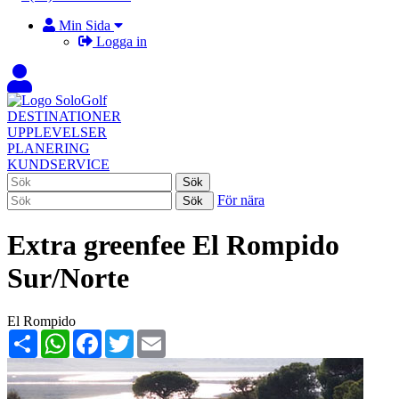
Min Sida
Logga in
DESTINATIONER
UPPLEVELSER
PLANERING
KUNDSERVICE
För nära
Extra greenfee El Rompido
Sur/Norte
El Rompido
Share
WhatsApp
Facebook
Twitter
Email