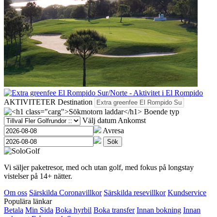
AKTIVITETER
Destination
Boende typ
Välj datum
Ankomst
Avresa
Sök
Vi säljer paketresor, med och utan golf, med fokus på longstay
vistelser på 14+ nätter.
Om oss
Särskilda Coronavillkor
Särskilda resevillkor
Kundservice
Populära länkar
Betala
Min Sida
Boka hyrbil
Boka transfer
Innan bokning
Innan