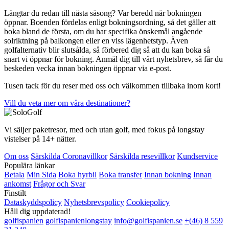
Längtar du redan till nästa säsong? Var beredd när bokningen
öppnar. Boenden fördelas enligt bokningsordning, så det gäller att
boka bland de första, om du har specifika önskemål angående
solriktning på balkongen eller en viss lägenhetstyp. Även
golfalternativ blir slutsålda, så förbered dig så att du kan boka så
snart vi öppnar för bokning. Anmäl dig till vårt nyhetsbrev, så får du
beskeden vecka innan bokningen öppnar via e-post.
Tusen tack för du reser med oss och välkommen tillbaka inom kort!
Vill du veta mer om våra destinationer?
Vi säljer paketresor, med och utan golf, med fokus på longstay
vistelser på 14+ nätter.
Om oss
Särskilda Coronavillkor
Särskilda resevillkor
Kundservice
Populära länkar
Betala
Min Sida
Boka hyrbil
Boka transfer
Innan bokning
Innan
ankomst
Frågor och Svar
Finstilt
Dataskyddspolicy
Nyhetsbrevspolicy
Cookiepolicy
Håll dig uppdaterad!
golfispanien
golfispanienlongstay
info@golfispanien.se
+(46) 8 559