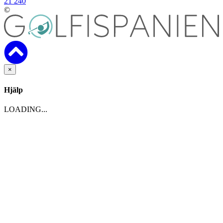
21 240
©
×
Hjälp
LOADING...