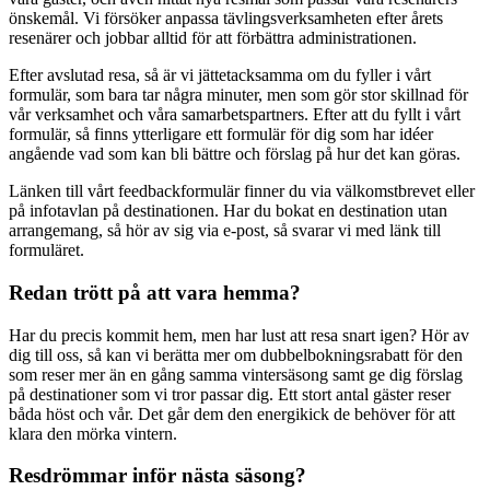
önskemål. Vi försöker anpassa tävlingsverksamheten efter årets
resenärer och jobbar alltid för att förbättra administrationen.
Efter avslutad resa, så är vi jättetacksamma om du fyller i vårt
formulär, som bara tar några minuter, men som gör stor skillnad för
vår verksamhet och våra samarbetspartners. Efter att du fyllt i vårt
formulär, så finns ytterligare ett formulär för dig som har idéer
angående vad som kan bli bättre och förslag på hur det kan göras.
Länken till vårt feedbackformulär finner du via välkomstbrevet eller
på infotavlan på destinationen. Har du bokat en destination utan
arrangemang, så hör av sig via e-post, så svarar vi med länk till
formuläret.
Redan trött på att vara hemma?
Har du precis kommit hem, men har lust att resa snart igen? Hör av
dig till oss, så kan vi berätta mer om dubbelbokningsrabatt för den
som reser mer än en gång samma vintersäsong samt ge dig förslag
på destinationer som vi tror passar dig. Ett stort antal gäster reser
båda höst och vår. Det går dem den energikick de behöver för att
klara den mörka vintern.
Resdrömmar inför nästa säsong?