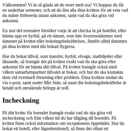
Välkommen! Vi är så glada att du reser med oss! Vi hoppas du får
en underbar semester, och att du läst alla dina kvitton för att veta vad
du måste förbereda innan ankomst, samt vad du ska göra vid
ankomst.
En stor del resenärer försöker varje år att checka in på hotellet, eller
hämta upp en hyrbil, på ett datum, som inte överensstämmer med
datumet på kvittot eller bokningsbekräftelsen. Jämför alltid datumen
på dina kvitton med din bokad flygresa.
Har du bokat tillval, som transfer, hyrbil, elvagn, matbiljetter eller
liknande, så framgår det på kvittot exakt vad du ska göra efter
ankomst för att hämta ditt tillval. På kvittot framgår också med
vilken samarbetspartner tillvalet är bokat, och hur du ska kontakta
dem vid eventuell försening eller problem. Dina kvitton mottar du
via e-post, samt under
Min Sida
, så snart din bokningsbekräftelse är
betald och utestående belopp är noll.
Incheckning
På ditt kvitto för boendet framgår exakt vad du ska göra vid
incheckning och från vilken tid du har tillgång till boendet. På
kvittot finns också information om receptionens öppettider. Har du
bokat ett hotell, eller lägenhetshotell, så finns det oftast ett