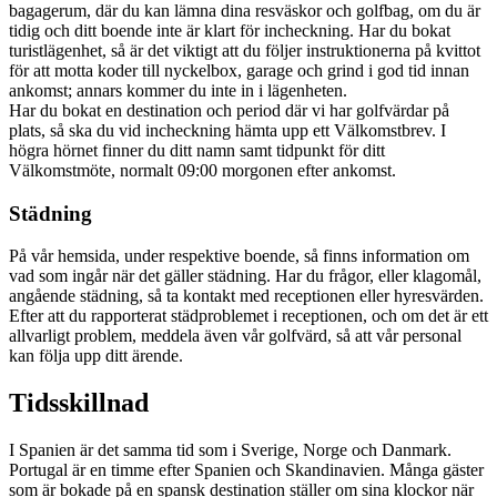
bagagerum, där du kan lämna dina resväskor och golfbag, om du är
tidig och ditt boende inte är klart för incheckning. Har du bokat
turistlägenhet, så är det viktigt att du följer instruktionerna på kvittot
för att motta koder till nyckelbox, garage och grind i god tid innan
ankomst; annars kommer du inte in i lägenheten.
Har du bokat en destination och period där vi har golfvärdar på
plats, så ska du vid incheckning hämta upp ett Välkomstbrev. I
högra hörnet finner du ditt namn samt tidpunkt för ditt
Välkomstmöte, normalt 09:00 morgonen efter ankomst.
Städning
På vår hemsida, under respektive boende, så finns information om
vad som ingår när det gäller städning. Har du frågor, eller klagomål,
angående städning, så ta kontakt med receptionen eller hyresvärden.
Efter att du rapporterat städproblemet i receptionen, och om det är ett
allvarligt problem, meddela även vår golfvärd, så att vår personal
kan följa upp ditt ärende.
Tidsskillnad
I Spanien är det samma tid som i Sverige, Norge och Danmark.
Portugal är en timme efter Spanien och Skandinavien. Många gäster
som är bokade på en spansk destination ställer om sina klockor när