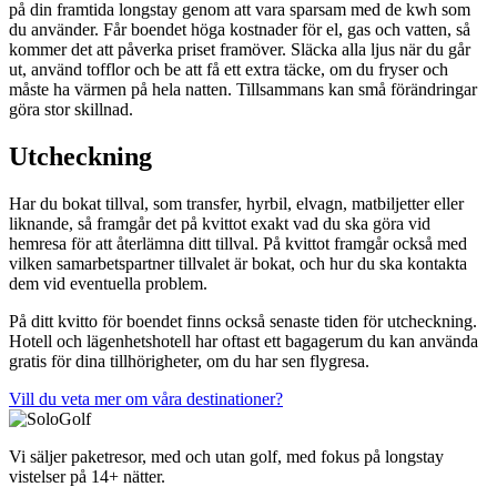
på din framtida longstay genom att vara sparsam med de kwh som
du använder. Får boendet höga kostnader för el, gas och vatten, så
kommer det att påverka priset framöver. Släcka alla ljus när du går
ut, använd tofflor och be att få ett extra täcke, om du fryser och
måste ha värmen på hela natten. Tillsammans kan små förändringar
göra stor skillnad.
Utcheckning
Har du bokat tillval, som transfer, hyrbil, elvagn, matbiljetter eller
liknande, så framgår det på kvittot exakt vad du ska göra vid
hemresa för att återlämna ditt tillval. På kvittot framgår också med
vilken samarbetspartner tillvalet är bokat, och hur du ska kontakta
dem vid eventuella problem.
På ditt kvitto för boendet finns också senaste tiden för utcheckning.
Hotell och lägenhetshotell har oftast ett bagagerum du kan använda
gratis för dina tillhörigheter, om du har sen flygresa.
Vill du veta mer om våra destinationer?
Vi säljer paketresor, med och utan golf, med fokus på longstay
vistelser på 14+ nätter.