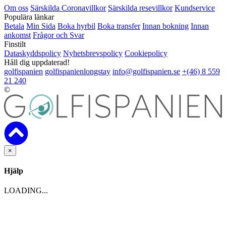
Om oss
Särskilda Coronavillkor
Särskilda resevillkor
Kundservice
Populära länkar
Betala
Min Sida
Boka hyrbil
Boka transfer
Innan bokning
Innan
ankomst
Frågor och Svar
Finstilt
Dataskyddspolicy
Nyhetsbrevspolicy
Cookiepolicy
Håll dig uppdaterad!
golfispanien
golfispanienlongstay
info@golfispanien.se
+(46) 8 559
21 240
©
×
Hjälp
LOADING...