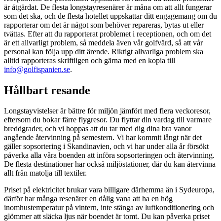
är åtgärdat. De flesta longstayresenärer är måna om att allt fungerar
som det ska, och de flesta hotellet uppskattar ditt engagemang om du
rapporterar om det är något som behöver repareras, bytas ut eller
tvättas. Efter att du rapporterat problemet i receptionen, och om det
är ett allvarligt problem, så meddela även vår golfvärd, så att vår
personal kan följa upp ditt ärende. Riktigt allvarliga problem ska
alltid rapporteras skriftligen och gärna med en kopia till
info@golfispanien.se
.
Hållbart resande
Longstayvistelser är bättre för miljön jämfört med flera veckoresor,
eftersom du bokar färre flygresor. Du flyttar din vardag till varmare
breddgrader, och vi hoppas att du tar med dig dina bra vanor
angående återvinning på semestern. Vi har kommit långt när det
gäller sopsortering i Skandinavien, och vi har under alla år försökt
påverka alla våra boenden att införa sopsorteringen och återvinning.
De flesta destinationer har också miljöstationer, där du kan återvinna
allt från matolja till textiler.
Priset på elektricitet brukar vara billigare därhemma än i Sydeuropa,
därför har många resenärer en dålig vana att ha en hög
inomhustemperatur på vintern, inte stänga av luftkonditionering och
glömmer att släcka ljus när boendet är tomt. Du kan påverka priset