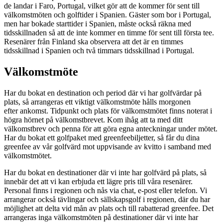
de landar i Faro, Portugal, vilket gör att de kommer för sent till
välkomstmöten och golftider i Spanien. Gäster som bor i Portugal,
men har bokade starttider i Spanien, måste också räkna med
tidsskillnaden så att de inte kommer en timme för sent till första tee.
Resenärer från Finland ska observera att det är en timmes
tidsskillnad i Spanien och två timmars tidsskillnad i Portugal.
Välkomstmöte
Har du bokat en destination och period där vi har golfvärdar på
plats, så arrangeras ett viktigt välkomstmöte hålls morgonen
efter ankomst. Tidpunkt och plats för välkomstmötet finns noterat i
högra hörnet på välkomstbrevet. Kom ihåg att ta med ditt
välkomstbrev och penna för att göra egna anteckningar under mötet.
Har du bokat ett golfpaket med greenfeebiljetter, så får du dina
greenfee av vår golfvärd mot uppvisande av kvitto i samband med
välkomstmötet.
Har du bokat en destinationer där vi inte har golfvärd på plats, så
innebär det att vi kan erbjuda ett lägre pris till våra resenärer.
Personal finns i regionen och nås via chat, e-post eller telefon. Vi
arrangerar också tävlingar och sällskapsgolf i regionen, där du har
möjlighet att delta vid mån av plats och till rabatterad greenfee. Det
arrangeras inga välkomstmöten på destinationer där vi inte har