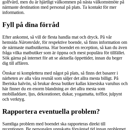
golfvärd, men du är hjärtligt välkommen på nästa välkomstmöte på
närmaste destination med personal på plats. Ta kontakt för mer
information.
Fyll på dina förråd
Efter ankomst, så vill de flesta handla mat och dryck. På vår
hemsida
Närområde
, för respektive boende, så finns information om
de närmaste matbutikerna. Har boendet en reception, så kan du även
fråga vilka matbutiker som är öppna och mest populära för tillfället.
Sök gärna på internet för att se aktuella öppettider, innan du beger
dig till affären.
Önskar ni komplettera med något på plats, så finns det basarer i
närheten av alla våra resmål som säljer det allra mesta billigt. På
Iberiska halvön, så brukar dessa butiker kallas kinesiska varuhus och
här finner du en enorm blandning av det allra mesta som
mobilladdare, ljus, dekorationer, dukar, yogamatta, tofflor, julpynt
och verktyg.
Rapportera eventuella problem?
Samtliga problem med boendet ska rapporteras direkt till
receptionen. Be personalen uppskatta förväntad tid innan problemet